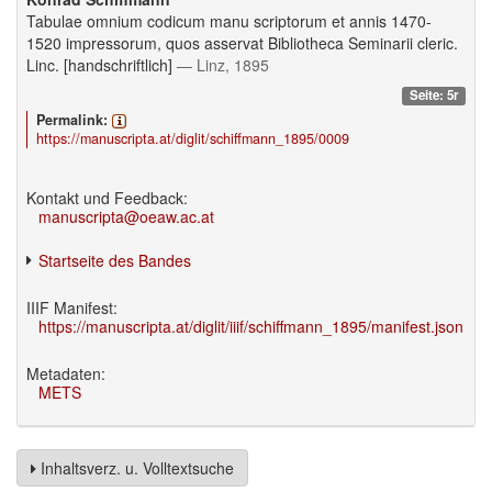
Tabulae omnium codicum manu scriptorum et annis 1470-
1520 impressorum, quos asservat Bibliotheca Seminarii cleric.
Linc. [handschriftlich]
— Linz, 1895
Seite: 5r
Permalink:
https://manuscripta.at/diglit/schiffmann_1895/0009
Kontakt und Feedback:
manuscripta@oeaw.ac.at
Startseite des Bandes
IIIF Manifest:
https://manuscripta.at/diglit/iiif/schiffmann_1895/manifest.json
Metadaten:
METS
Inhaltsverz. u. Volltextsuche