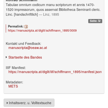
Tabulae omnium codicum manu scriptorum et annis 1470-
1520 impressorum, quos asservat Bibliotheca Seminarii cleric.
Linc. [handschriftlich]
— Linz, 1895
Seite: 5r
Permalink:
https://manuscripta.at/diglit/schiffmann_1895/0009
Kontakt und Feedback:
manuscripta@oeaw.ac.at
Startseite des Bandes
IIIF Manifest:
https://manuscripta.at/diglit/iiif/schiffmann_1895/manifest.json
Metadaten:
METS
Inhaltsverz. u. Volltextsuche