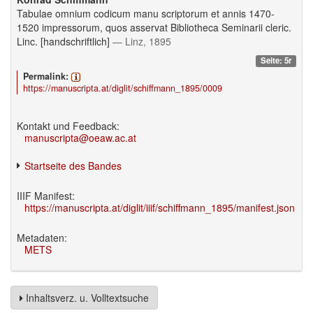
Tabulae omnium codicum manu scriptorum et annis 1470-
1520 impressorum, quos asservat Bibliotheca Seminarii cleric.
Linc. [handschriftlich]
— Linz, 1895
Seite: 5r
Permalink:
https://manuscripta.at/diglit/schiffmann_1895/0009
Kontakt und Feedback:
manuscripta@oeaw.ac.at
Startseite des Bandes
IIIF Manifest:
https://manuscripta.at/diglit/iiif/schiffmann_1895/manifest.json
Metadaten:
METS
Inhaltsverz. u. Volltextsuche