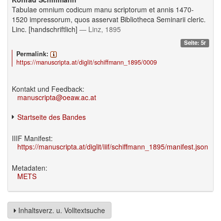
Tabulae omnium codicum manu scriptorum et annis 1470-
1520 impressorum, quos asservat Bibliotheca Seminarii cleric.
Linc. [handschriftlich]
— Linz, 1895
Seite: 5r
Permalink:
https://manuscripta.at/diglit/schiffmann_1895/0009
Kontakt und Feedback:
manuscripta@oeaw.ac.at
Startseite des Bandes
IIIF Manifest:
https://manuscripta.at/diglit/iiif/schiffmann_1895/manifest.json
Metadaten:
METS
Inhaltsverz. u. Volltextsuche