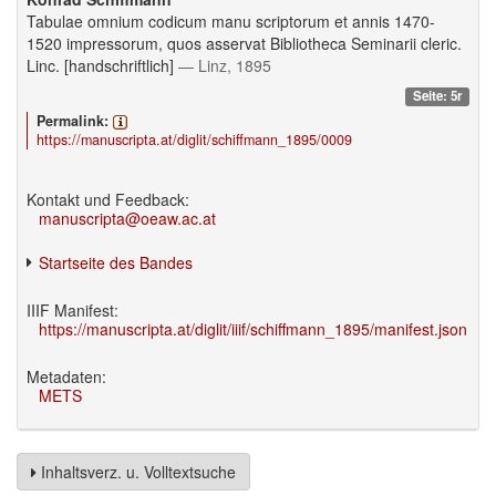
Tabulae omnium codicum manu scriptorum et annis 1470-
1520 impressorum, quos asservat Bibliotheca Seminarii cleric.
Linc. [handschriftlich]
— Linz, 1895
Seite: 5r
Permalink:
https://manuscripta.at/diglit/schiffmann_1895/0009
Kontakt und Feedback:
manuscripta@oeaw.ac.at
Startseite des Bandes
IIIF Manifest:
https://manuscripta.at/diglit/iiif/schiffmann_1895/manifest.json
Metadaten:
METS
Inhaltsverz. u. Volltextsuche