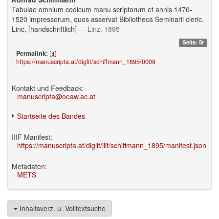
Tabulae omnium codicum manu scriptorum et annis 1470-
1520 impressorum, quos asservat Bibliotheca Seminarii cleric.
Linc. [handschriftlich]
— Linz, 1895
Seite: 5r
Permalink:
https://manuscripta.at/diglit/schiffmann_1895/0009
Kontakt und Feedback:
manuscripta@oeaw.ac.at
Startseite des Bandes
IIIF Manifest:
https://manuscripta.at/diglit/iiif/schiffmann_1895/manifest.json
Metadaten:
METS
Inhaltsverz. u. Volltextsuche