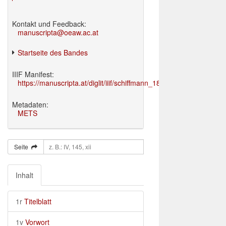
Kontakt und Feedback:
manuscripta@oeaw.ac.at
Startseite des Bandes
IIIF Manifest:
https://manuscripta.at/diglit/iiif/schiffmann_1895/manifest.json
Metadaten:
METS
Seite
Inhalt
1r
Titelblatt
1v
Vorwort