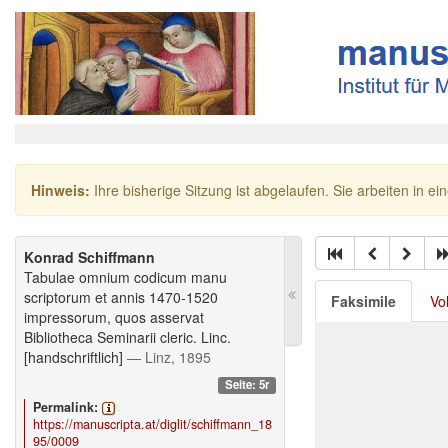
Hinweis:
Ihre bisherige Sitzung ist abgelaufen. Sie arbeiten in ei
Konrad Schiffmann
Tabulae omnium codicum manu
scriptorum et annis 1470-1520
Faksimile
Vo
impressorum, quos asservat
Bibliotheca Seminarii cleric. Linc.
[handschriftlich]
— Linz, 1895
Seite: 5r
Permalink:
https://manuscripta.at/diglit/schiffmann_18
95/0009