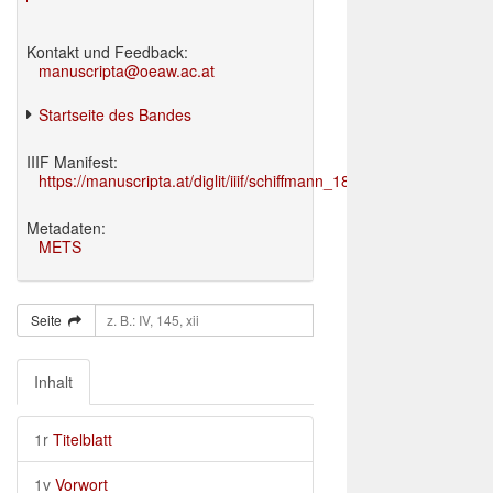
Kontakt und Feedback:
manuscripta@oeaw.ac.at
Startseite des Bandes
IIIF Manifest:
https://manuscripta.at/diglit/iiif/schiffmann_1895/manifest.json
Metadaten:
METS
Seite
Inhalt
1r
Titelblatt
1v
Vorwort