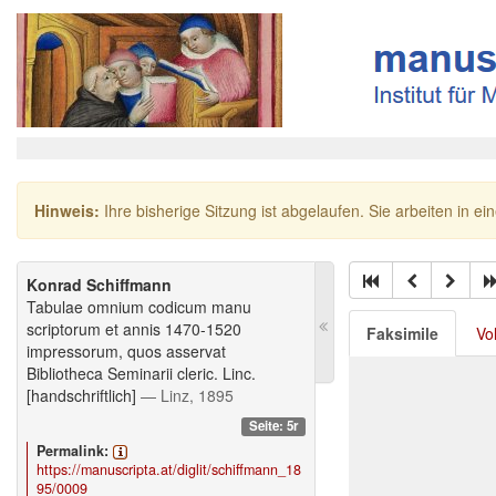
Hinweis:
Ihre bisherige Sitzung ist abgelaufen. Sie arbeiten in ei
Konrad Schiffmann
Tabulae omnium codicum manu
scriptorum et annis 1470-1520
Faksimile
Vo
impressorum, quos asservat
Bibliotheca Seminarii cleric. Linc.
[handschriftlich]
— Linz, 1895
Seite: 5r
Permalink:
https://manuscripta.at/diglit/schiffmann_18
95/0009