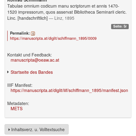
Tabulae omnium codicum manu scriptorum et annis 1470-
1520 impressorum, quos asservat Bibliotheca Seminarii cleric.
Linc. [handschriftlich]
— Linz, 1895
Seite: 5r
Permalink:
https://manuscripta.at/diglit/schiffmann_1895/0009
Kontakt und Feedback:
manuscripta@oeaw.ac.at
Startseite des Bandes
IIIF Manifest:
https://manuscripta.at/diglit/iiif/schiffmann_1895/manifest.json
Metadaten:
METS
Inhaltsverz. u. Volltextsuche