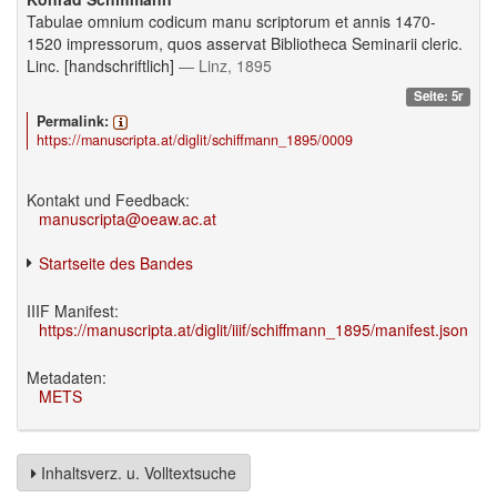
Tabulae omnium codicum manu scriptorum et annis 1470-
1520 impressorum, quos asservat Bibliotheca Seminarii cleric.
Linc. [handschriftlich]
— Linz, 1895
Seite: 5r
Permalink:
https://manuscripta.at/diglit/schiffmann_1895/0009
Kontakt und Feedback:
manuscripta@oeaw.ac.at
Startseite des Bandes
IIIF Manifest:
https://manuscripta.at/diglit/iiif/schiffmann_1895/manifest.json
Metadaten:
METS
Inhaltsverz. u. Volltextsuche