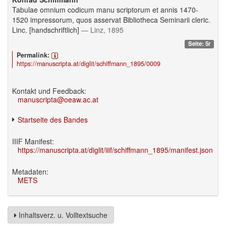
Tabulae omnium codicum manu scriptorum et annis 1470-
1520 impressorum, quos asservat Bibliotheca Seminarii cleric.
Linc. [handschriftlich]
— Linz, 1895
Seite: 5r
Permalink:
https://manuscripta.at/diglit/schiffmann_1895/0009
Kontakt und Feedback:
manuscripta@oeaw.ac.at
Startseite des Bandes
IIIF Manifest:
https://manuscripta.at/diglit/iiif/schiffmann_1895/manifest.json
Metadaten:
METS
Inhaltsverz. u. Volltextsuche