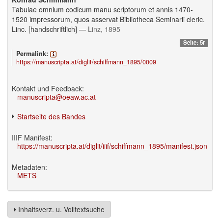
Tabulae omnium codicum manu scriptorum et annis 1470-
1520 impressorum, quos asservat Bibliotheca Seminarii cleric.
Linc. [handschriftlich]
— Linz, 1895
Seite: 5r
Permalink:
https://manuscripta.at/diglit/schiffmann_1895/0009
Kontakt und Feedback:
manuscripta@oeaw.ac.at
Startseite des Bandes
IIIF Manifest:
https://manuscripta.at/diglit/iiif/schiffmann_1895/manifest.json
Metadaten:
METS
Inhaltsverz. u. Volltextsuche