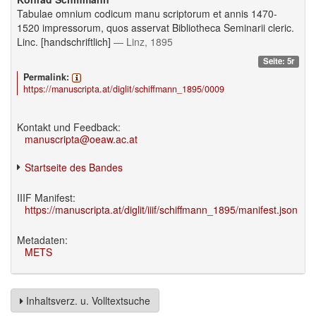
Tabulae omnium codicum manu scriptorum et annis 1470-
1520 impressorum, quos asservat Bibliotheca Seminarii cleric.
Linc. [handschriftlich]
— Linz, 1895
Seite: 5r
Permalink:
https://manuscripta.at/diglit/schiffmann_1895/0009
Kontakt und Feedback:
manuscripta@oeaw.ac.at
Startseite des Bandes
IIIF Manifest:
https://manuscripta.at/diglit/iiif/schiffmann_1895/manifest.json
Metadaten:
METS
Inhaltsverz. u. Volltextsuche