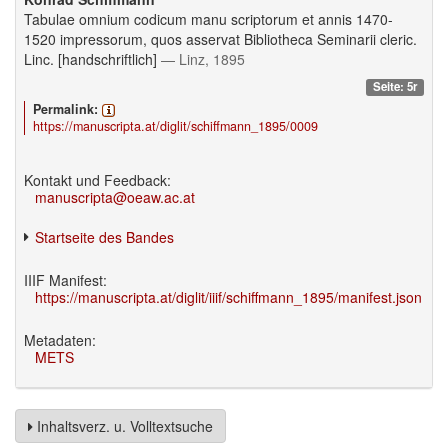
Tabulae omnium codicum manu scriptorum et annis 1470-
1520 impressorum, quos asservat Bibliotheca Seminarii cleric.
Linc. [handschriftlich]
— Linz, 1895
Seite: 5r
Permalink:
https://manuscripta.at/diglit/schiffmann_1895/0009
Kontakt und Feedback:
manuscripta@oeaw.ac.at
Startseite des Bandes
IIIF Manifest:
https://manuscripta.at/diglit/iiif/schiffmann_1895/manifest.json
Metadaten:
METS
Inhaltsverz. u. Volltextsuche