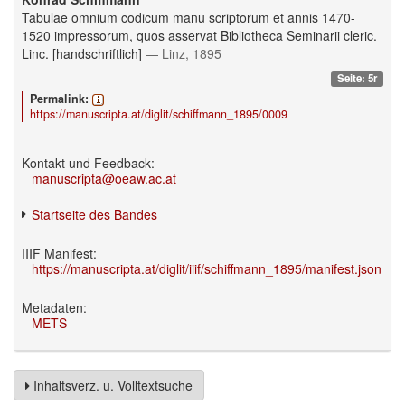
Tabulae omnium codicum manu scriptorum et annis 1470-
1520 impressorum, quos asservat Bibliotheca Seminarii cleric.
Linc. [handschriftlich]
— Linz, 1895
Seite: 5r
Permalink:
https://manuscripta.at/diglit/schiffmann_1895/0009
Kontakt und Feedback:
manuscripta@oeaw.ac.at
Startseite des Bandes
IIIF Manifest:
https://manuscripta.at/diglit/iiif/schiffmann_1895/manifest.json
Metadaten:
METS
Inhaltsverz. u. Volltextsuche