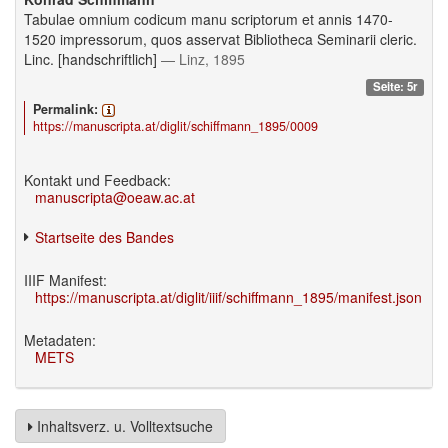
Tabulae omnium codicum manu scriptorum et annis 1470-
1520 impressorum, quos asservat Bibliotheca Seminarii cleric.
Linc. [handschriftlich]
— Linz, 1895
Seite: 5r
Permalink:
https://manuscripta.at/diglit/schiffmann_1895/0009
Kontakt und Feedback:
manuscripta@oeaw.ac.at
Startseite des Bandes
IIIF Manifest:
https://manuscripta.at/diglit/iiif/schiffmann_1895/manifest.json
Metadaten:
METS
Inhaltsverz. u. Volltextsuche