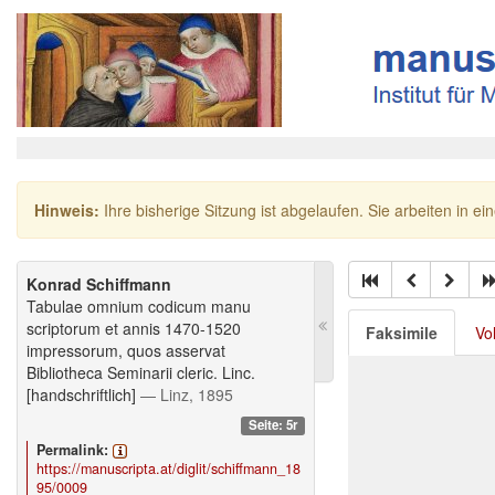
Hinweis:
Ihre bisherige Sitzung ist abgelaufen. Sie arbeiten in ei
Konrad Schiffmann
Tabulae omnium codicum manu
scriptorum et annis 1470-1520
Faksimile
Vo
impressorum, quos asservat
Bibliotheca Seminarii cleric. Linc.
[handschriftlich]
— Linz, 1895
Seite: 5r
Permalink:
https://manuscripta.at/diglit/schiffmann_18
95/0009