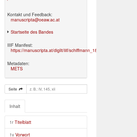
Kontakt und Feedback:
manuscripta@oeaw.ac.at
Startseite des Bandes
IIIF Manifest:
https://manuscripta.at/diglit/iiif/schiffmann_1895/manifest.json
Metadaten:
METS
Seite
Inhalt
1r
Titelblatt
1v
Vorwort