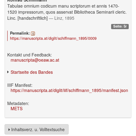
Tabulae omnium codicum manu scriptorum et annis 1470-
1520 impressorum, quos asservat Bibliotheca Seminarii cleric.
Linc. [handschriftlich]
— Linz, 1895
Seite: 5r
Permalink:
https://manuscripta.at/diglit/schiffmann_1895/0009
Kontakt und Feedback:
manuscripta@oeaw.ac.at
Startseite des Bandes
IIIF Manifest:
https://manuscripta.at/diglit/iiif/schiffmann_1895/manifest.json
Metadaten:
METS
Inhaltsverz. u. Volltextsuche