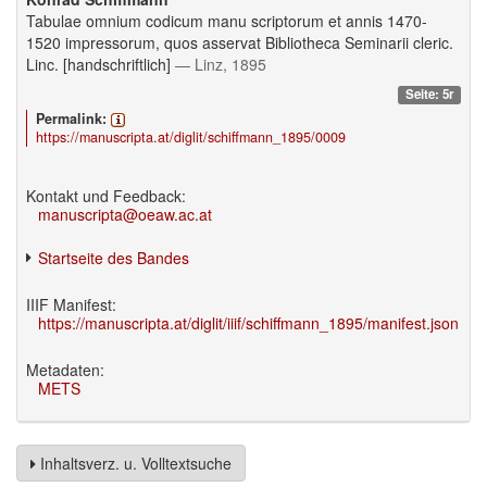
Tabulae omnium codicum manu scriptorum et annis 1470-
1520 impressorum, quos asservat Bibliotheca Seminarii cleric.
Linc. [handschriftlich]
— Linz, 1895
Seite: 5r
Permalink:
https://manuscripta.at/diglit/schiffmann_1895/0009
Kontakt und Feedback:
manuscripta@oeaw.ac.at
Startseite des Bandes
IIIF Manifest:
https://manuscripta.at/diglit/iiif/schiffmann_1895/manifest.json
Metadaten:
METS
Inhaltsverz. u. Volltextsuche