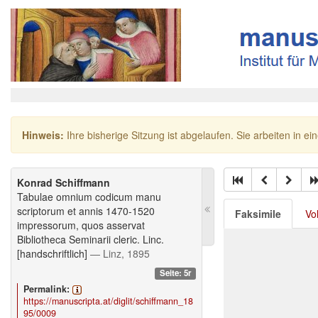
Hinweis:
Ihre bisherige Sitzung ist abgelaufen. Sie arbeiten in ei
Konrad Schiffmann
Tabulae omnium codicum manu
scriptorum et annis 1470-1520
Faksimile
Vo
impressorum, quos asservat
Bibliotheca Seminarii cleric. Linc.
[handschriftlich]
— Linz, 1895
Seite: 5r
Permalink:
https://manuscripta.at/diglit/schiffmann_18
95/0009