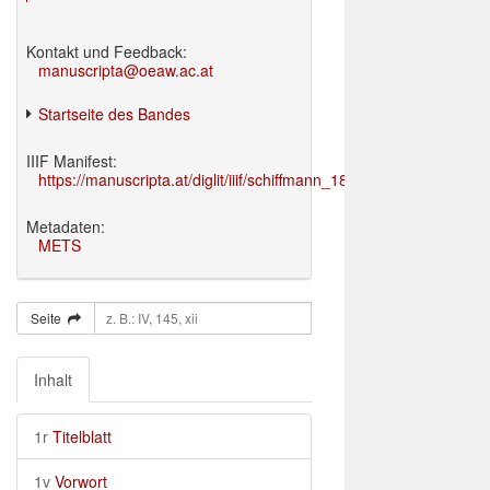
Kontakt und Feedback:
manuscripta@oeaw.ac.at
Startseite des Bandes
IIIF Manifest:
https://manuscripta.at/diglit/iiif/schiffmann_1895/manifest.json
Metadaten:
METS
Seite
Inhalt
1r
Titelblatt
1v
Vorwort