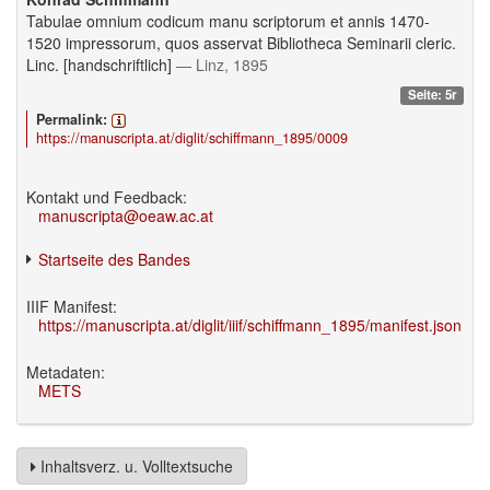
Tabulae omnium codicum manu scriptorum et annis 1470-
1520 impressorum, quos asservat Bibliotheca Seminarii cleric.
Linc. [handschriftlich]
— Linz, 1895
Seite: 5r
Permalink:
https://manuscripta.at/diglit/schiffmann_1895/0009
Kontakt und Feedback:
manuscripta@oeaw.ac.at
Startseite des Bandes
IIIF Manifest:
https://manuscripta.at/diglit/iiif/schiffmann_1895/manifest.json
Metadaten:
METS
Inhaltsverz. u. Volltextsuche