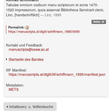
Tabulae omnium codicum manu scriptorum et annis 1470-
1520 impressorum, quos asservat Bibliotheca Seminarii cleric.
Linc. [handschriftlich]
— Linz, 1895
Seite: 5r
Permalink:
https://manuscripta.at/diglit/schiffmann_1895/0009
Kontakt und Feedback:
manuscripta@oeaw.ac.at
Startseite des Bandes
IIIF Manifest:
https://manuscripta.at/diglit/iiif/schiffmann_1895/manifest.json
Metadaten:
METS
Inhaltsverz. u. Volltextsuche