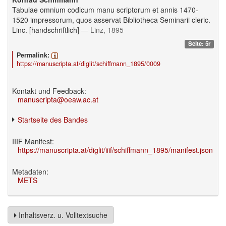
Tabulae omnium codicum manu scriptorum et annis 1470-
1520 impressorum, quos asservat Bibliotheca Seminarii cleric.
Linc. [handschriftlich]
— Linz, 1895
Seite: 5r
Permalink:
https://manuscripta.at/diglit/schiffmann_1895/0009
Kontakt und Feedback:
manuscripta@oeaw.ac.at
Startseite des Bandes
IIIF Manifest:
https://manuscripta.at/diglit/iiif/schiffmann_1895/manifest.json
Metadaten:
METS
Inhaltsverz. u. Volltextsuche