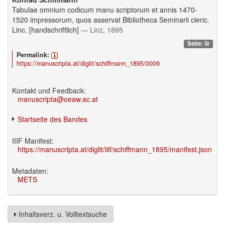
Tabulae omnium codicum manu scriptorum et annis 1470-
1520 impressorum, quos asservat Bibliotheca Seminarii cleric.
Linc. [handschriftlich]
— Linz, 1895
Seite: 5r
Permalink:
https://manuscripta.at/diglit/schiffmann_1895/0009
Kontakt und Feedback:
manuscripta@oeaw.ac.at
Startseite des Bandes
IIIF Manifest:
https://manuscripta.at/diglit/iiif/schiffmann_1895/manifest.json
Metadaten:
METS
Inhaltsverz. u. Volltextsuche