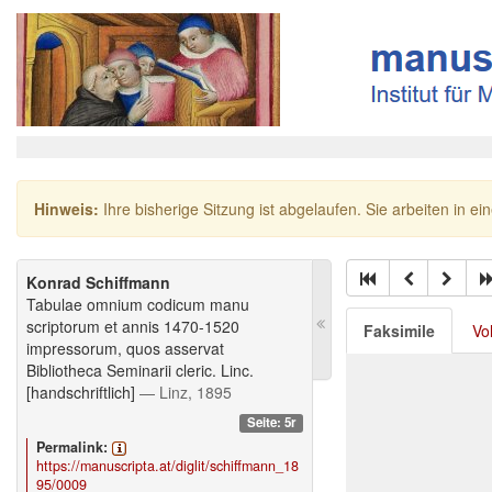
Hinweis:
Ihre bisherige Sitzung ist abgelaufen. Sie arbeiten in ei
Konrad Schiffmann
Tabulae omnium codicum manu
scriptorum et annis 1470-1520
Faksimile
Vo
impressorum, quos asservat
Bibliotheca Seminarii cleric. Linc.
[handschriftlich]
— Linz, 1895
Seite: 5r
Permalink:
https://manuscripta.at/diglit/schiffmann_18
95/0009