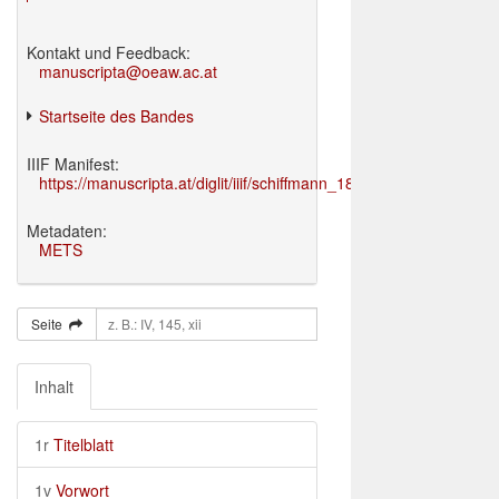
Kontakt und Feedback:
manuscripta@oeaw.ac.at
Startseite des Bandes
IIIF Manifest:
https://manuscripta.at/diglit/iiif/schiffmann_1895/manifest.json
Metadaten:
METS
Seite
Inhalt
1r
Titelblatt
1v
Vorwort