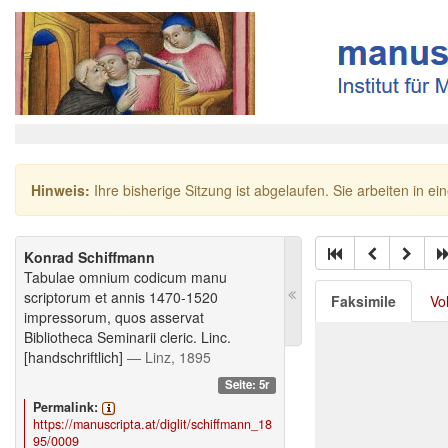
Hinweis:
Ihre bisherige Sitzung ist abgelaufen. Sie arbeiten in ei
Konrad Schiffmann
Tabulae omnium codicum manu
scriptorum et annis 1470-1520
Faksimile
Vo
impressorum, quos asservat
Bibliotheca Seminarii cleric. Linc.
[handschriftlich]
— Linz, 1895
Seite: 5r
Permalink:
https://manuscripta.at/diglit/schiffmann_18
95/0009