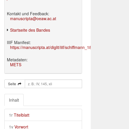
Kontakt und Feedback:
manuscripta@oeaw.ac.at
Startseite des Bandes
IIIF Manifest:
https://manuscripta.at/diglit/iiif/schiffmann_1895/manifest.json
Metadaten:
METS
Seite
Inhalt
1r
Titelblatt
1v
Vorwort