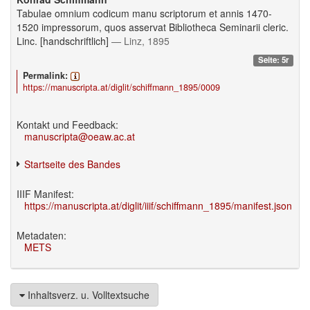
Tabulae omnium codicum manu scriptorum et annis 1470-
1520 impressorum, quos asservat Bibliotheca Seminarii cleric.
Linc. [handschriftlich]
— Linz, 1895
Seite: 5r
Permalink:
https://manuscripta.at/diglit/schiffmann_1895/0009
Kontakt und Feedback:
manuscripta@oeaw.ac.at
Startseite des Bandes
IIIF Manifest:
https://manuscripta.at/diglit/iiif/schiffmann_1895/manifest.json
Metadaten:
METS
Inhaltsverz. u. Volltextsuche