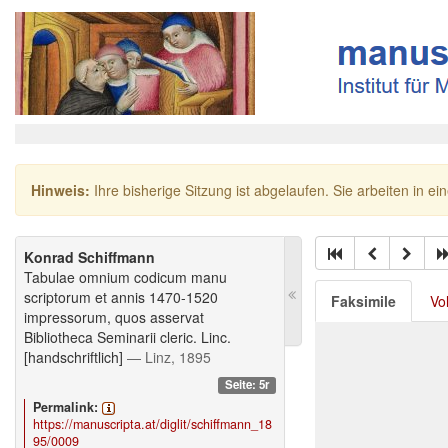
Hinweis:
Ihre bisherige Sitzung ist abgelaufen. Sie arbeiten in ei
Konrad Schiffmann
Tabulae omnium codicum manu
scriptorum et annis 1470-1520
Faksimile
Vo
impressorum, quos asservat
Bibliotheca Seminarii cleric. Linc.
[handschriftlich]
— Linz, 1895
Seite: 5r
Permalink:
https://manuscripta.at/diglit/schiffmann_18
95/0009