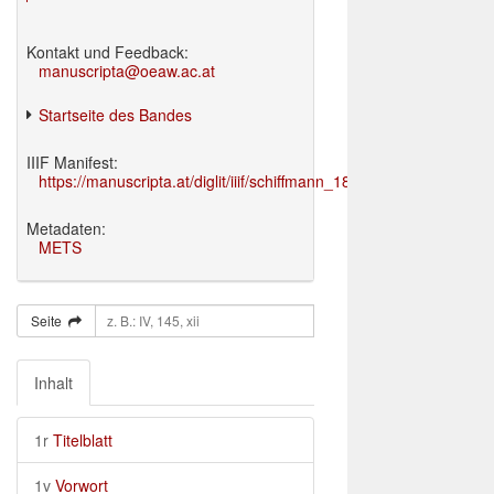
Kontakt und Feedback:
manuscripta@oeaw.ac.at
Startseite des Bandes
IIIF Manifest:
https://manuscripta.at/diglit/iiif/schiffmann_1895/manifest.json
Metadaten:
METS
Seite
Inhalt
1r
Titelblatt
1v
Vorwort