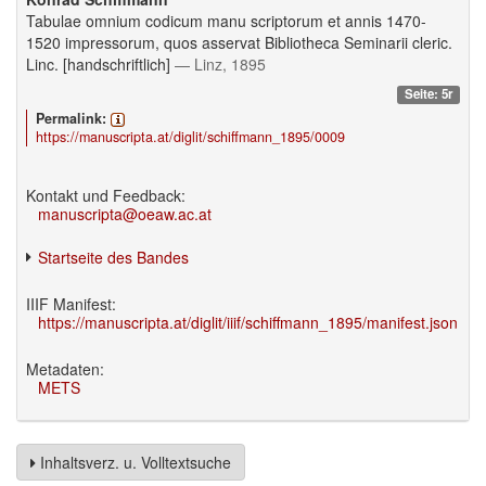
Tabulae omnium codicum manu scriptorum et annis 1470-
1520 impressorum, quos asservat Bibliotheca Seminarii cleric.
Linc. [handschriftlich]
— Linz, 1895
Seite: 5r
Permalink:
https://manuscripta.at/diglit/schiffmann_1895/0009
Kontakt und Feedback:
manuscripta@oeaw.ac.at
Startseite des Bandes
IIIF Manifest:
https://manuscripta.at/diglit/iiif/schiffmann_1895/manifest.json
Metadaten:
METS
Inhaltsverz. u. Volltextsuche