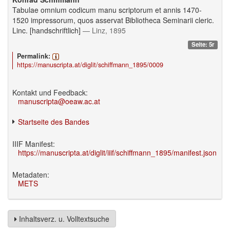
Tabulae omnium codicum manu scriptorum et annis 1470-
1520 impressorum, quos asservat Bibliotheca Seminarii cleric.
Linc. [handschriftlich]
— Linz, 1895
Seite: 5r
Permalink:
https://manuscripta.at/diglit/schiffmann_1895/0009
Kontakt und Feedback:
manuscripta@oeaw.ac.at
Startseite des Bandes
IIIF Manifest:
https://manuscripta.at/diglit/iiif/schiffmann_1895/manifest.json
Metadaten:
METS
Inhaltsverz. u. Volltextsuche