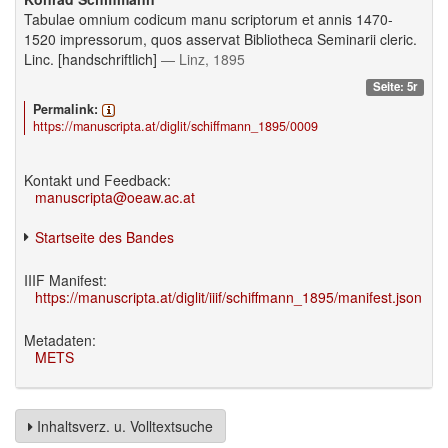
Tabulae omnium codicum manu scriptorum et annis 1470-
1520 impressorum, quos asservat Bibliotheca Seminarii cleric.
Linc. [handschriftlich]
— Linz, 1895
Seite: 5r
Permalink:
https://manuscripta.at/diglit/schiffmann_1895/0009
Kontakt und Feedback:
manuscripta@oeaw.ac.at
Startseite des Bandes
IIIF Manifest:
https://manuscripta.at/diglit/iiif/schiffmann_1895/manifest.json
Metadaten:
METS
Inhaltsverz. u. Volltextsuche