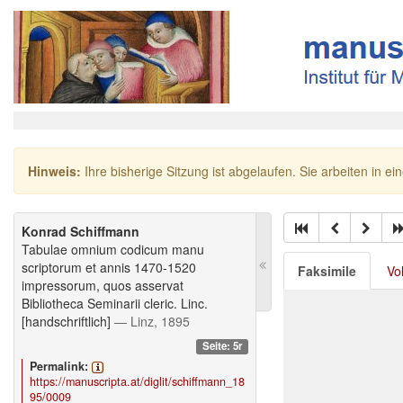
Hinweis:
Ihre bisherige Sitzung ist abgelaufen. Sie arbeiten in ei
Konrad Schiffmann
Tabulae omnium codicum manu
scriptorum et annis 1470-1520
Faksimile
Vo
impressorum, quos asservat
Bibliotheca Seminarii cleric. Linc.
[handschriftlich]
— Linz, 1895
Seite: 5r
Permalink:
https://manuscripta.at/diglit/schiffmann_18
95/0009