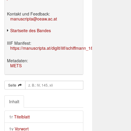
Kontakt und Feedback:
manuscripta@oeaw.ac.at
Startseite des Bandes
IIIF Manifest:
https://manuscripta.at/diglit/iiif/schiffmann_1895/manifest.json
Metadaten:
METS
Seite
Inhalt
1r
Titelblatt
1v
Vorwort