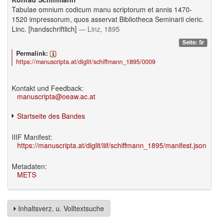
Tabulae omnium codicum manu scriptorum et annis 1470-
1520 impressorum, quos asservat Bibliotheca Seminarii cleric.
Linc. [handschriftlich]
— Linz, 1895
Seite: 5r
Permalink:
https://manuscripta.at/diglit/schiffmann_1895/0009
Kontakt und Feedback:
manuscripta@oeaw.ac.at
Startseite des Bandes
IIIF Manifest:
https://manuscripta.at/diglit/iiif/schiffmann_1895/manifest.json
Metadaten:
METS
Inhaltsverz. u. Volltextsuche