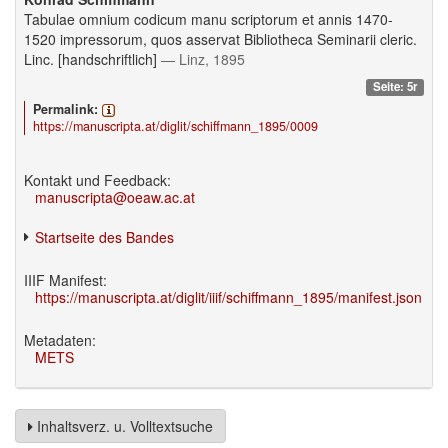
Tabulae omnium codicum manu scriptorum et annis 1470-
1520 impressorum, quos asservat Bibliotheca Seminarii cleric.
Linc. [handschriftlich]
— Linz, 1895
Seite: 5r
Permalink:
https://manuscripta.at/diglit/schiffmann_1895/0009
Kontakt und Feedback:
manuscripta@oeaw.ac.at
Startseite des Bandes
IIIF Manifest:
https://manuscripta.at/diglit/iiif/schiffmann_1895/manifest.json
Metadaten:
METS
Inhaltsverz. u. Volltextsuche