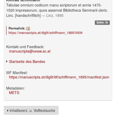
Tabulae omnium codicum manu scriptorum et annis 1470-
1520 impressorum, quos asservat Bibliotheca Seminarii cleric.
Linc. [handschriftlich]
— Linz, 1895
Seite: 5r
Permalink:
https://manuscripta.at/diglit/schiffmann_1895/0009
Kontakt und Feedback:
manuscripta@oeaw.ac.at
Startseite des Bandes
IIIF Manifest:
https://manuscripta.at/diglit/iiif/schiffmann_1895/manifest.json
Metadaten:
METS
Inhaltsverz. u. Volltextsuche