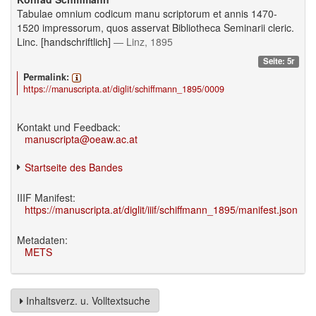
Tabulae omnium codicum manu scriptorum et annis 1470-
1520 impressorum, quos asservat Bibliotheca Seminarii cleric.
Linc. [handschriftlich]
— Linz, 1895
Seite: 5r
Permalink:
https://manuscripta.at/diglit/schiffmann_1895/0009
Kontakt und Feedback:
manuscripta@oeaw.ac.at
Startseite des Bandes
IIIF Manifest:
https://manuscripta.at/diglit/iiif/schiffmann_1895/manifest.json
Metadaten:
METS
Inhaltsverz. u. Volltextsuche