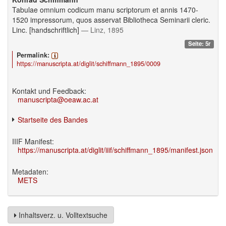
Tabulae omnium codicum manu scriptorum et annis 1470-
1520 impressorum, quos asservat Bibliotheca Seminarii cleric.
Linc. [handschriftlich]
— Linz, 1895
Seite: 5r
Permalink:
https://manuscripta.at/diglit/schiffmann_1895/0009
Kontakt und Feedback:
manuscripta@oeaw.ac.at
Startseite des Bandes
IIIF Manifest:
https://manuscripta.at/diglit/iiif/schiffmann_1895/manifest.json
Metadaten:
METS
Inhaltsverz. u. Volltextsuche