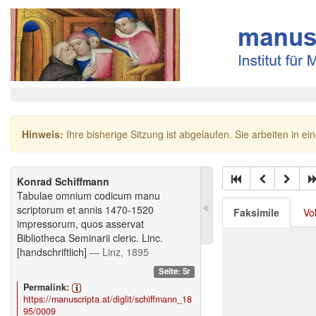
Hinweis:
Ihre bisherige Sitzung ist abgelaufen. Sie arbeiten in ei
Konrad Schiffmann
Tabulae omnium codicum manu
scriptorum et annis 1470-1520
Faksimile
Vo
impressorum, quos asservat
Bibliotheca Seminarii cleric. Linc.
[handschriftlich]
— Linz, 1895
Seite: 5r
Permalink:
https://manuscripta.at/diglit/schiffmann_18
95/0009