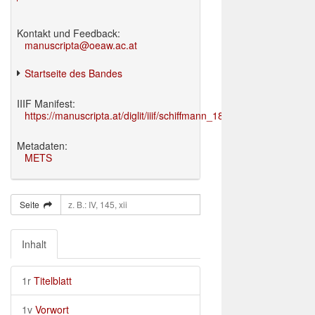
Kontakt und Feedback:
manuscripta@oeaw.ac.at
Startseite des Bandes
IIIF Manifest:
https://manuscripta.at/diglit/iiif/schiffmann_1895/manifest.json
Metadaten:
METS
Seite
Inhalt
1r
Titelblatt
1v
Vorwort