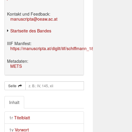
Kontakt und Feedback:
manuscripta@oeaw.ac.at
Startseite des Bandes
IIIF Manifest:
https://manuscripta.at/diglit/iiif/schiffmann_1895/manifest.json
Metadaten:
METS
Seite
Inhalt
1r
Titelblatt
1v
Vorwort