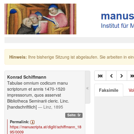
Hinweis:
Ihre bisherige Sitzung ist abgelaufen. Sie arbeiten in ei
Konrad Schiffmann
Tabulae omnium codicum manu
scriptorum et annis 1470-1520
Faksimile
Vo
impressorum, quos asservat
Bibliotheca Seminarii cleric. Linc.
[handschriftlich]
— Linz, 1895
Seite: 5r
Permalink:
https://manuscripta.at/diglit/schiffmann_18
95/0009