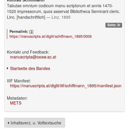
Tabulae omnium codicum manu scriptorum et annis 1470-
1520 impressorum, quos asservat Bibliotheca Seminarii cleric.
Linc. [handschriftlich]
— Linz, 1895
Seite: 5r
Permalink:
https://manuscripta.at/diglit/schiffmann_1895/0009
Kontakt und Feedback:
manuscripta@oeaw.ac.at
Startseite des Bandes
IIIF Manifest:
https://manuscripta.at/diglit/iiif/schiffmann_1895/manifest.json
Metadaten:
METS
Inhaltsverz. u. Volltextsuche