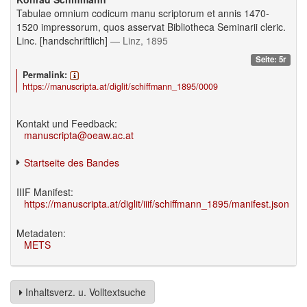
Tabulae omnium codicum manu scriptorum et annis 1470-
1520 impressorum, quos asservat Bibliotheca Seminarii cleric.
Linc. [handschriftlich]
— Linz, 1895
Seite: 5r
Permalink:
https://manuscripta.at/diglit/schiffmann_1895/0009
Kontakt und Feedback:
manuscripta@oeaw.ac.at
Startseite des Bandes
IIIF Manifest:
https://manuscripta.at/diglit/iiif/schiffmann_1895/manifest.json
Metadaten:
METS
Inhaltsverz. u. Volltextsuche