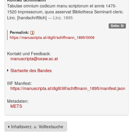
Tabulae omnium codicum manu scriptorum et annis 1470-
1520 impressorum, quos asservat Bibliotheca Seminarii cleric.
Linc. [handschriftlich]
— Linz, 1895
Seite: 5r
Permalink:
https://manuscripta.at/diglit/schiffmann_1895/0009
Kontakt und Feedback:
manuscripta@oeaw.ac.at
Startseite des Bandes
IIIF Manifest:
https://manuscripta.at/diglit/iiif/schiffmann_1895/manifest.json
Metadaten:
METS
Inhaltsverz. u. Volltextsuche