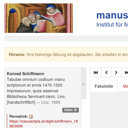
Hinweis:
Ihre bisherige Sitzung ist abgelaufen. Sie arbeiten in ei
Konrad Schiffmann
Tabulae omnium codicum manu
scriptorum et annis 1470-1520
Faksimile
Vo
impressorum, quos asservat
Bibliotheca Seminarii cleric. Linc.
[handschriftlich]
— Linz, 1895
Seite: 5r
Permalink:
https://manuscripta.at/diglit/schiffmann_18
95/0009