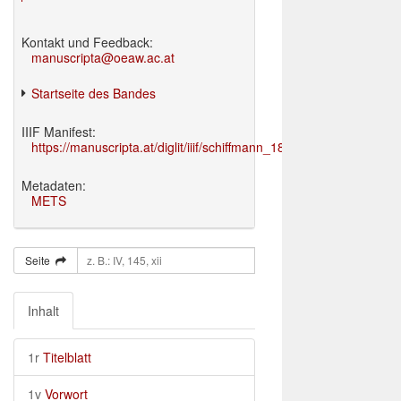
Kontakt und Feedback:
manuscripta@oeaw.ac.at
Startseite des Bandes
IIIF Manifest:
https://manuscripta.at/diglit/iiif/schiffmann_1895/manifest.json
Metadaten:
METS
Seite
Inhalt
1r
Titelblatt
1v
Vorwort