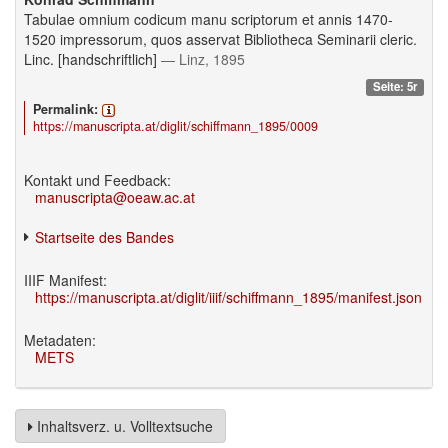
Tabulae omnium codicum manu scriptorum et annis 1470-
1520 impressorum, quos asservat Bibliotheca Seminarii cleric.
Linc. [handschriftlich]
— Linz, 1895
Seite: 5r
Permalink:
https://manuscripta.at/diglit/schiffmann_1895/0009
Kontakt und Feedback:
manuscripta@oeaw.ac.at
Startseite des Bandes
IIIF Manifest:
https://manuscripta.at/diglit/iiif/schiffmann_1895/manifest.json
Metadaten:
METS
Inhaltsverz. u. Volltextsuche