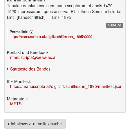
Tabulae omnium codicum manu scriptorum et annis 1470-
1520 impressorum, quos asservat Bibliotheca Seminarii cleric.
Linc. [handschriftlich]
— Linz, 1895
Seite: 5r
Permalink:
https://manuscripta.at/diglit/schiffmann_1895/0009
Kontakt und Feedback:
manuscripta@oeaw.ac.at
Startseite des Bandes
IIIF Manifest:
https://manuscripta.at/diglit/iiif/schiffmann_1895/manifest.json
Metadaten:
METS
Inhaltsverz. u. Volltextsuche