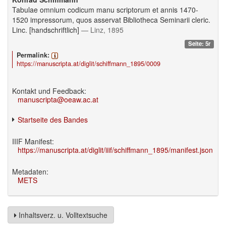
Tabulae omnium codicum manu scriptorum et annis 1470-
1520 impressorum, quos asservat Bibliotheca Seminarii cleric.
Linc. [handschriftlich]
— Linz, 1895
Seite: 5r
Permalink:
https://manuscripta.at/diglit/schiffmann_1895/0009
Kontakt und Feedback:
manuscripta@oeaw.ac.at
Startseite des Bandes
IIIF Manifest:
https://manuscripta.at/diglit/iiif/schiffmann_1895/manifest.json
Metadaten:
METS
Inhaltsverz. u. Volltextsuche