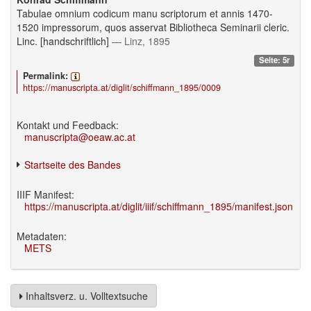
Tabulae omnium codicum manu scriptorum et annis 1470-
1520 impressorum, quos asservat Bibliotheca Seminarii cleric.
Linc. [handschriftlich]
— Linz, 1895
Seite: 5r
Permalink:
https://manuscripta.at/diglit/schiffmann_1895/0009
Kontakt und Feedback:
manuscripta@oeaw.ac.at
Startseite des Bandes
IIIF Manifest:
https://manuscripta.at/diglit/iiif/schiffmann_1895/manifest.json
Metadaten:
METS
Inhaltsverz. u. Volltextsuche