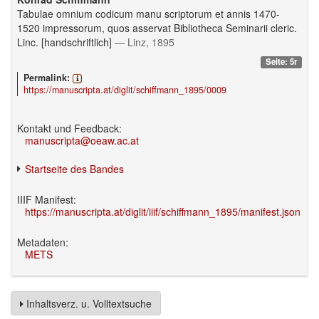
Tabulae omnium codicum manu scriptorum et annis 1470-
1520 impressorum, quos asservat Bibliotheca Seminarii cleric.
Linc. [handschriftlich]
— Linz, 1895
Seite: 5r
Permalink:
https://manuscripta.at/diglit/schiffmann_1895/0009
Kontakt und Feedback:
manuscripta@oeaw.ac.at
Startseite des Bandes
IIIF Manifest:
https://manuscripta.at/diglit/iiif/schiffmann_1895/manifest.json
Metadaten:
METS
Inhaltsverz. u. Volltextsuche