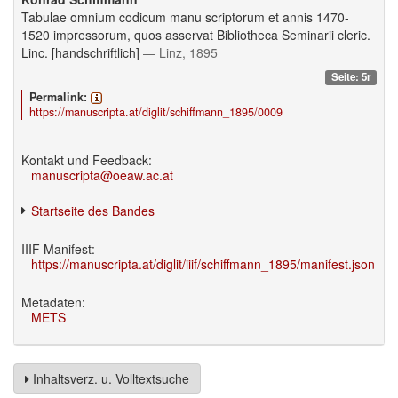
Tabulae omnium codicum manu scriptorum et annis 1470-
1520 impressorum, quos asservat Bibliotheca Seminarii cleric.
Linc. [handschriftlich]
— Linz, 1895
Seite: 5r
Permalink:
https://manuscripta.at/diglit/schiffmann_1895/0009
Kontakt und Feedback:
manuscripta@oeaw.ac.at
Startseite des Bandes
IIIF Manifest:
https://manuscripta.at/diglit/iiif/schiffmann_1895/manifest.json
Metadaten:
METS
Inhaltsverz. u. Volltextsuche