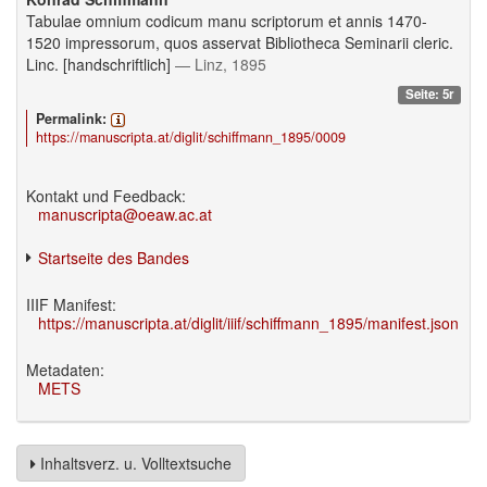
Tabulae omnium codicum manu scriptorum et annis 1470-
1520 impressorum, quos asservat Bibliotheca Seminarii cleric.
Linc. [handschriftlich]
— Linz, 1895
Seite: 5r
Permalink:
https://manuscripta.at/diglit/schiffmann_1895/0009
Kontakt und Feedback:
manuscripta@oeaw.ac.at
Startseite des Bandes
IIIF Manifest:
https://manuscripta.at/diglit/iiif/schiffmann_1895/manifest.json
Metadaten:
METS
Inhaltsverz. u. Volltextsuche